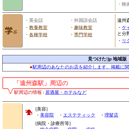
・映画
・英会話
・外国語会話
遠州
・
教養教室
・
趣味教室
・
ケ
と分
・
各種学校
・
専門学校
・
リ
見つけた!jp 地域版
●
駅周辺のあなたのお店を紹介します。掲載に
「遠州森駅」周辺の
駅周辺の情報
:
居酒屋・ホテルなど
[美容]
・
美容院
・
エステティック
・
理髪店
[病院・診療所等]