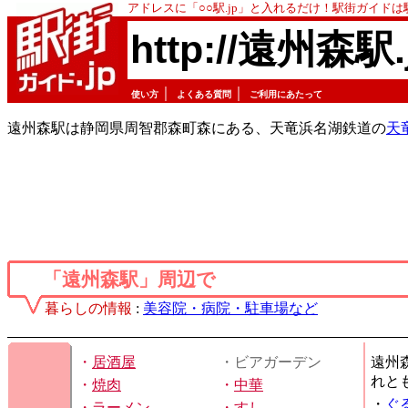
アドレスに「○○駅.jp」と入れるだけ！駅街ガイド
http://遠州森駅.
｜
｜
使い方
よくある質問
ご利用にあたって
遠州森駅は静岡県周智郡森町森にある、天竜浜名湖鉄道の
天
「遠州森駅」周辺で
暮らしの情報
:
美容院・病院・駐車場など
・
居酒屋
・ビアガーデン
遠州
れと
・
焼肉
・
中華
・
ぐ
・
ラーメン
・
すし