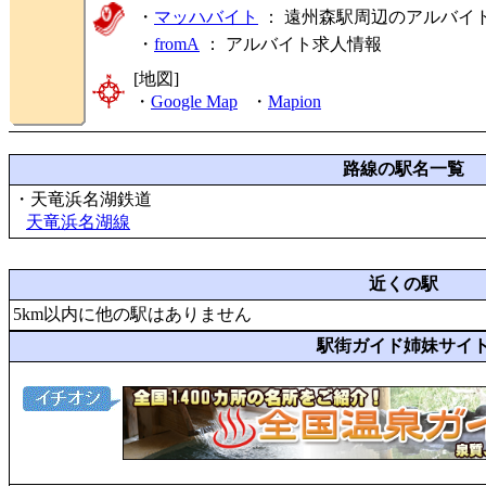
・
マッハバイト
： 遠州森駅周辺のアルバイ
・
fromA
：
アルバイト求人情報
[地図]
・
Google Map
・
Mapion
路線の駅名一覧
・天竜浜名湖鉄道
天竜浜名湖線
近くの駅
5km以内に他の駅はありません
駅街ガイド姉妹サイ