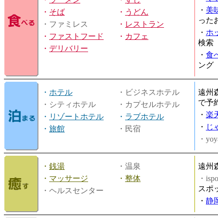
・
美
・
そば
・
うどん
った
・ファミレス
・
レストラン
・
ホ
・
ファストフード
・
カフェ
検索
・
デリバリー
・
食
ング
・
ホテル
・ビジネスホテル
遠州
で予
・シティホテル
・カプセルホテル
・
楽
・
リゾートホテル
・
ラブホテル
・
じ
・
旅館
・民宿
・yoy
・
銭湯
・温泉
遠州
・
マッサージ
・
整体
・is
スポ
・ヘルスセンター
・
静