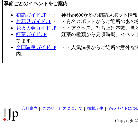
季節ごとのイベントをご案内
初詣ガイド.JP
・・・神社約600か所の初詣スポット情
お花見ガイド.JP
・・・有名スポットからご近所のあの桜
花火大会ガイド.JP
・・・アクセス、打ち上げ本数、見
紅葉ガイド.JP
・・・紅葉の種類から見頃時期、イベン
てます。
全国温泉ガイド.JP
・・・人気温泉からご近所の意外な
内。
会社案内
｜
このサービスについて
｜
掲載記事
｜
Webサイトにつ
Copyright©2