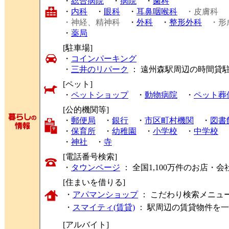
・
総合病院
・
病院
・
歯科
・
内科
・
眼科
・
耳鼻咽喉科
・皮膚科
・神経、精神科
・
外科
・
整形外科
・形
・
薬局
[駐車場]
・
コインパーキング
・
三井のリパーク
： 遠州森駅周辺の時間貸
[ペット]
・
ペットショップ
・
動物病院
・
ペット葬
[公的機関等]
・
郵便局
・
銀行
・
市区町村機関
・
図書
・
保育所
・
幼稚園
・
小学校
・
中学校
・
神社
・
寺
[電話番号検索]
・
タウンページ
： 全国1,100万件のお店
[住まいを借りる]
・
アパマンショップ
： こだわり検索メニュ
・
スマイティ(賃貸)
： 駅周辺の賃貸物件を
[アルバイト]